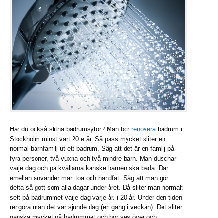
Har du också slitna badrumsytor? Man bör
renovera
badrum i
Stockholm minst vart 20:e år. Så pass mycket sliter en
normal barnfamilj ut ett badrum. Säg att det är en famlij på
fyra personer, två vuxna och två mindre barn. Man duschar
varje dag och på kvällarna kanske barnen ska bada. Där
emellan använder man toa och handfat. Säg att man gör
detta så gott som alla dagar under året. Då sliter man normalt
sett på badrummet varje dag varje år, i 20 år. Under den tiden
rengöra man det var sjunde dag (en gång i veckan). Det sliter
ganska mycket på badrummet och bör ses över och