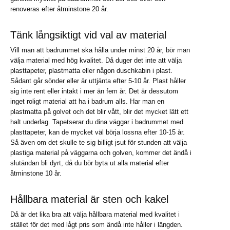
renoveras efter åtminstone 20 år.
Tänk långsiktigt vid val av material
Vill man att badrummet ska hålla under minst 20 år, bör man
välja material med hög kvalitet. Då duger det inte att välja
plasttapeter, plastmatta eller någon duschkabin i plast.
Sådant går sönder eller är uttjänta efter 5-10 år. Plast håller
sig inte rent eller intakt i mer än fem år. Det är dessutom
inget roligt material att ha i badrum alls. Har man en
plastmatta på golvet och det blir vått, blir det mycket lätt ett
halt underlag. Tapetserar du dina väggar i badrummet med
plasttapeter, kan de mycket väl börja lossna efter 10-15 år.
Så även om det skulle te sig billigt jsut för stunden att välja
plastiga material på väggarna och golven, kommer det ändå i
slutändan bli dyrt, då du bör byta ut alla material efter
åtminstone 10 år.
Hållbara material är sten och kakel
Då är det lika bra att välja hållbara material med kvalitet i
stället för det med lågt pris som ändå inte håller i längden.