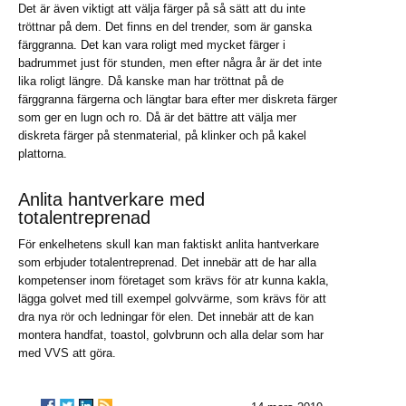
Det är även viktigt att välja färger på så sätt att du inte
tröttnar på dem. Det finns en del trender, som är ganska
färggranna. Det kan vara roligt med mycket färger i
badrummet just för stunden, men efter några år är det inte
lika roligt längre. Då kanske man har tröttnat på de
färggranna färgerna och längtar bara efter mer diskreta färger
som ger en lugn och ro. Då är det bättre att välja mer
diskreta färger på stenmaterial, på klinker och på kakel
plattorna.
Anlita hantverkare med
totalentreprenad
För enkelhetens skull kan man faktiskt anlita hantverkare
som erbjuder totalentreprenad. Det innebär att de har alla
kompetenser inom företaget som krävs för atr kunna kakla,
lägga golvet med till exempel golvvärme, som krävs för att
dra nya rör och ledningar för elen. Det innebär att de kan
montera handfat, toastol, golvbrunn och alla delar som har
med VVS att göra.