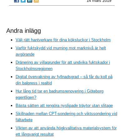
14 mars 2019
Andra inlägg
Välj rätt hantverkare för dina köksluckor i Stockholm
Varför fuktskydd vid murning mot marknivå är helt
avgörande
Dränering av villagrunder för att undvika fuktskador i
Stockholmsregionen
Digital övervakning av fyllnadsgrad – så får du koll på
din balpress i realtid
Hur lång tid tar en badrumsrenovering i Göteborg
egentligen?
Bästa sätten att rengöra nyslipade träytor utan slitage
Skillnaden mellan CPT-sondering och viktssondering vid
fältarbete
Vikten av att använda högkvalitativa materialsystem för
ett långvarigt resultat