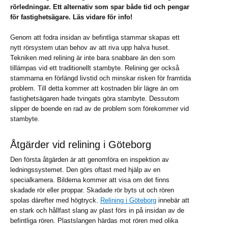
rörledningar. Ett alternativ som spar både tid och pengar
för fastighetsägare. Läs vidare för info!
Genom att fodra insidan av befintliga stammar skapas ett
nytt rörsystem utan behov av att riva upp halva huset.
Tekniken med relining är inte bara snabbare än den som
tillämpas vid ett traditionellt stambyte. Relining ger också
stammarna en förlängd livstid och minskar risken för framtida
problem. Till detta kommer att kostnaden blir lägre än om
fastighetsägaren hade tvingats göra stambyte. Dessutom
slipper de boende en rad av de problem som förekommer vid
stambyte.
Åtgärder vid relining i Göteborg
Den första åtgärden är att genomföra en inspektion av
ledningssystemet. Den görs oftast med hjälp av en
specialkamera. Bilderna kommer att visa om det finns
skadade rör eller proppar. Skadade rör byts ut och rören
spolas därefter med högtryck.
Relining i Göteborg
innebär att
en stark och hållfast slang av plast förs in på insidan av de
befintliga rören. Plastslangen härdas mot rören med olika