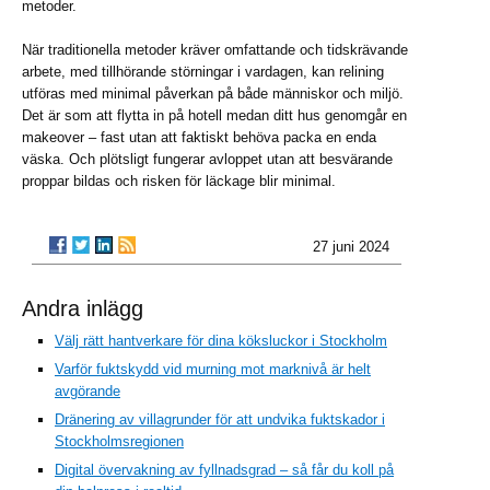
metoder.
När traditionella metoder kräver omfattande och tidskrävande
arbete, med tillhörande störningar i vardagen, kan relining
utföras med minimal påverkan på både människor och miljö.
Det är som att flytta in på hotell medan ditt hus genomgår en
makeover – fast utan att faktiskt behöva packa en enda
väska. Och plötsligt fungerar avloppet utan att besvärande
proppar bildas och risken för läckage blir minimal.
27 juni 2024
Andra inlägg
Välj rätt hantverkare för dina köksluckor i Stockholm
Varför fuktskydd vid murning mot marknivå är helt
avgörande
Dränering av villagrunder för att undvika fuktskador i
Stockholmsregionen
Digital övervakning av fyllnadsgrad – så får du koll på