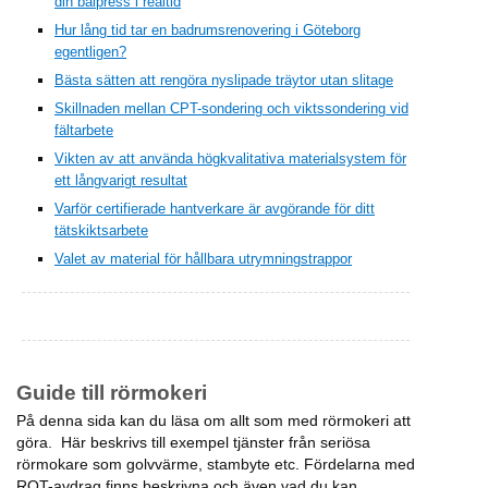
din balpress i realtid
Hur lång tid tar en badrumsrenovering i Göteborg
egentligen?
Bästa sätten att rengöra nyslipade träytor utan slitage
Skillnaden mellan CPT-sondering och viktssondering vid
fältarbete
Vikten av att använda högkvalitativa materialsystem för
ett långvarigt resultat
Varför certifierade hantverkare är avgörande för ditt
tätskiktsarbete
Valet av material för hållbara utrymningstrappor
Guide till rörmokeri
På denna sida kan du läsa om allt som med rörmokeri att
göra. Här beskrivs till exempel tjänster från seriösa
rörmokare som golvvärme, stambyte etc. Fördelarna med
ROT-avdrag finns beskrivna och även vad du kan