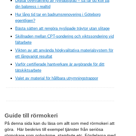
Digital övervakning av fyllnadsgrad – så får du koll på
din balpress i realtid
Hur lång tid tar en badrumsrenovering i Göteborg
egentligen?
Bästa sätten att rengöra nyslipade träytor utan slitage
Skillnaden mellan CPT-sondering och viktssondering vid
fältarbete
Vikten av att använda högkvalitativa materialsystem för
ett långvarigt resultat
Varför certifierade hantverkare är avgörande för ditt
tätskiktsarbete
Valet av material för hållbara utrymningstrappor
Guide till rörmokeri
På denna sida kan du läsa om allt som med rörmokeri att
göra. Här beskrivs till exempel tjänster från seriösa
rörmokare som golvvärme, stambyte etc. Fördelarna med