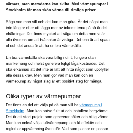
värmas, men metoderna kan skifta. Med värmepumpar i
Stockholm får man skön värme till rimliga priser.
Säga vad man vill och det kan man göra. Är det något man
inte längtar efter att lägga mer av inkomsterna på så är det
elräkningar. Det finns mycket att säga om detta men vi är
alla överens om att två saker är viktiga. Det ena är att spara
el och det andra är att ha en bra värmekälla.
En bra värmekälla ska vara billig i drift, fungera utan
mankemang och helst generera löjligt låga kostnader. Det
ska erkännas att det inte är lätt att hitta något som uppfyller
alla dessa krav. Men man gör vad man kan och en
värmepump av något slag är ett positivt steg för många.
Olika typer av värmepumpar
Det finns en del att välja på då man vill ha
värmepump i
Stockholm
. Man kan satsa fullt ut och installera bergvärme.
Det är ett stort projekt som genererar säker och billig värme.
Man kan också välja luftvärmepump och få effektiv och
reglerbar uppvärmning även där. Vad som passar en passar