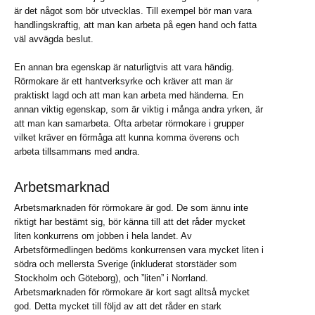
är det något som bör utvecklas. Till exempel bör man vara
handlingskraftig, att man kan arbeta på egen hand och fatta
väl avvägda beslut.
En annan bra egenskap är naturligtvis att vara händig.
Rörmokare är ett hantverksyrke och kräver att man är
praktiskt lagd och att man kan arbeta med händerna. En
annan viktig egenskap, som är viktig i många andra yrken, är
att man kan samarbeta. Ofta arbetar rörmokare i grupper
vilket kräver en förmåga att kunna komma överens och
arbeta tillsammans med andra.
Arbetsmarknad
Arbetsmarknaden för rörmokare är god. De som ännu inte
riktigt har bestämt sig, bör känna till att det råder mycket
liten konkurrens om jobben i hela landet. Av
Arbetsförmedlingen bedöms konkurrensen vara mycket liten i
södra och mellersta Sverige (inkluderat storstäder som
Stockholm och Göteborg), och ”liten” i Norrland.
Arbetsmarknaden för rörmokare är kort sagt alltså mycket
god. Detta mycket till följd av att det råder en stark