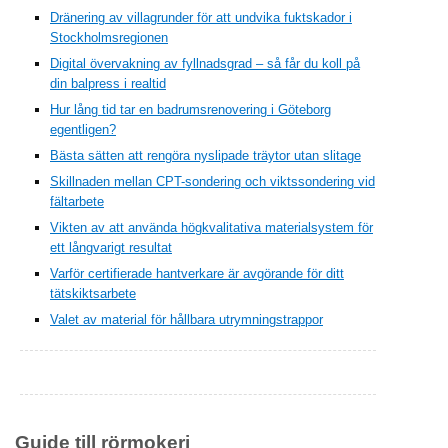
Dränering av villagrunder för att undvika fuktskador i
Stockholmsregionen
Digital övervakning av fyllnadsgrad – så får du koll på
din balpress i realtid
Hur lång tid tar en badrumsrenovering i Göteborg
egentligen?
Bästa sätten att rengöra nyslipade träytor utan slitage
Skillnaden mellan CPT-sondering och viktssondering vid
fältarbete
Vikten av att använda högkvalitativa materialsystem för
ett långvarigt resultat
Varför certifierade hantverkare är avgörande för ditt
tätskiktsarbete
Valet av material för hållbara utrymningstrappor
Guide till rörmokeri