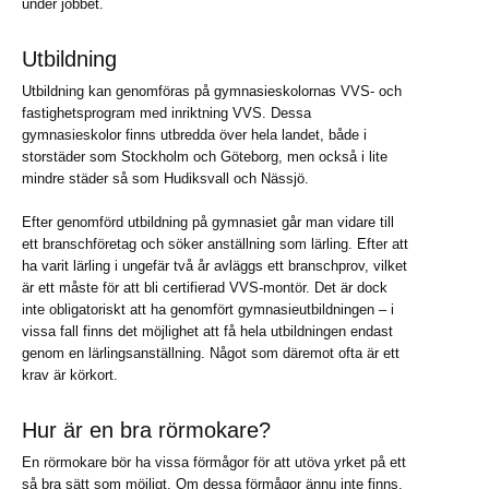
under jobbet.
Utbildning
Utbildning kan genomföras på gymnasieskolornas VVS- och
fastighetsprogram med inriktning VVS. Dessa
gymnasieskolor finns utbredda över hela landet, både i
storstäder som Stockholm och Göteborg, men också i lite
mindre städer så som Hudiksvall och Nässjö.
Efter genomförd utbildning på gymnasiet går man vidare till
ett branschföretag och söker anställning som lärling. Efter att
ha varit lärling i ungefär två år avläggs ett branschprov, vilket
är ett måste för att bli certifierad VVS-montör. Det är dock
inte obligatoriskt att ha genomfört gymnasieutbildningen – i
vissa fall finns det möjlighet att få hela utbildningen endast
genom en lärlingsanställning. Något som däremot ofta är ett
krav är körkort.
Hur är en bra rörmokare?
En rörmokare bör ha vissa förmågor för att utöva yrket på ett
så bra sätt som möjligt. Om dessa förmågor ännu inte finns,